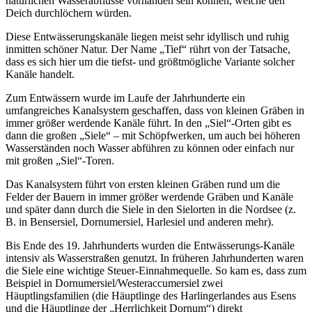
natürlichen Wasserabflüsse vorhanden sein können, welche den
Deich durchlöchern würden.
Diese Entwässerungskanäle liegen meist sehr idyllisch und ruhig
inmitten schöner Natur. Der Name „Tief“ rührt von der Tatsache,
dass es sich hier um die tiefst- und größtmögliche Variante solcher
Kanäle handelt.
Zum Entwässern wurde im Laufe der Jahrhunderte ein
umfangreiches Kanalsystem geschaffen, dass von kleinen Gräben in
immer größer werdende Kanäle führt. In den „Siel“-Orten gibt es
dann die großen „Siele“ – mit Schöpfwerken, um auch bei höheren
Wasserständen noch Wasser abführen zu können oder einfach nur
mit großen „Siel“-Toren.
Das Kanalsystem führt von ersten kleinen Gräben rund um die
Felder der Bauern in immer größer werdende Gräben und Kanäle
und später dann durch die Siele in den Sielorten in die Nordsee (z.
B. in Bensersiel, Dornumersiel, Harlesiel und anderen mehr).
Bis Ende des 19. Jahrhunderts wurden die Entwässerungs-Kanäle
intensiv als Wasserstraßen genutzt. In früheren Jahrhunderten waren
die Siele eine wichtige Steuer-Einnahmequelle. So kam es, dass zum
Beispiel in Dornumersiel/Westeraccumersiel zwei
Häuptlingsfamilien (die Häuptlinge des Harlingerlandes aus Esens
und die Häuptlinge der „Herrlichkeit Dornum“) direkt