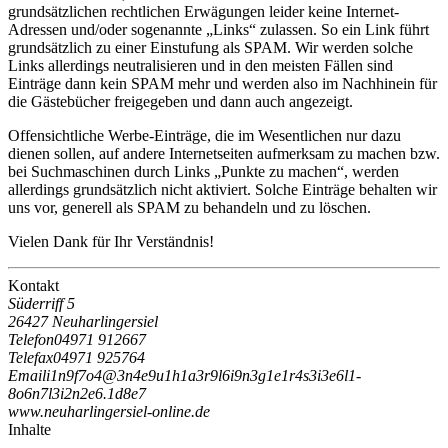
grundsätzlichen rechtlichen Erwägungen leider keine Internet-
Adressen und/oder sogenannte „Links“ zulassen. So ein Link führt
grundsätzlich zu einer Einstufung als SPAM. Wir werden solche
Links allerdings neutralisieren und in den meisten Fällen sind
Einträge dann kein SPAM mehr und werden also im Nachhinein für
die Gästebücher freigegeben und dann auch angezeigt.
Offensichtliche Werbe-Einträge, die im Wesentlichen nur dazu
dienen sollen, auf andere Internetseiten aufmerksam zu machen bzw.
bei Suchmaschinen durch Links „Punkte zu machen“, werden
allerdings grundsätzlich nicht aktiviert. Solche Einträge behalten wir
uns vor, generell als SPAM zu behandeln und zu löschen.
Vielen Dank für Ihr Verständnis!
Kontakt
Süderriff 5
26427 Neuharlingersiel
Telefon
04971 912667
Telefax
04971 925764
Email
i
1
n
9
f
7
o
4
@
3
n
4
e
9
u
1
h
1
a
3
r
9
l
6
i
9
n
3
g
1
e
1
r
4
s
3
i
3
e
6
l
1
-
8
o
6
n
7
l
3
i
2
n
2
e
6
.
1
d
8
e
7
www.neuharlingersiel-online.de
Inhalte