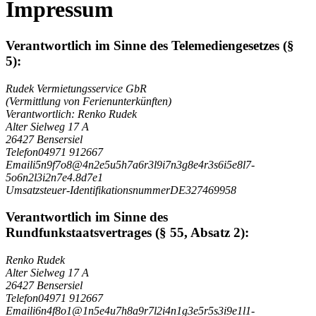
Impressum
Verantwortlich im Sinne des Telemediengesetzes (§
5):
Rudek Vermietungsservice GbR
(Vermittlung von Ferienunterkünften)
Verantwortlich: Renko Rudek
Alter Sielweg 17 A
26427 Bensersiel
Telefon
04971 912667
Email
i
5
n
9
f
7
o
8
@
4
n
2
e
5
u
5
h
7
a
6
r
3
l
9
i
7
n
3
g
8
e
4
r
3
s
6
i
5
e
8
l
7
-
5
o
6
n
2
l
3
i
2
n
7
e
4
.
8
d
7
e
1
Umsatzsteuer-Identifikationsnummer
DE327469958
Verantwortlich im Sinne des
Rundfunkstaatsvertrages (§ 55, Absatz 2):
Renko Rudek
Alter Sielweg 17 A
26427 Bensersiel
Telefon
04971 912667
Email
i
6
n
4
f
8
o
1
@
1
n
5
e
4
u
7
h
8
a
9
r
7
l
2
i
4
n
1
g
3
e
5
r
5
s
3
i
9
e
1
l
1
-