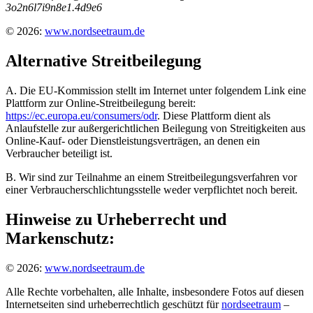
3
o
2
n
6
l
7
i
9
n
8
e
1
.
4
d
9
e
6
© 2026:
www.nordseetraum.de
Alternative Streitbeilegung
A. Die EU-Kommission stellt im Internet unter folgendem Link eine
Plattform zur Online-Streitbeilegung bereit:
https://ec.europa.eu/consumers/odr
. Diese Plattform dient als
Anlaufstelle zur außergerichtlichen Beilegung von Streitigkeiten aus
Online-Kauf- oder Dienstleistungsverträgen, an denen ein
Verbraucher beteiligt ist.
B. Wir sind zur Teilnahme an einem Streitbeilegungsverfahren vor
einer Verbraucherschlichtungsstelle weder verpflichtet noch bereit.
Hinweise zu Urheberrecht und
Markenschutz:
© 2026:
www.nordseetraum.de
Alle Rechte vorbehalten, alle Inhalte, insbesondere Fotos auf diesen
Internetseiten sind urheberrechtlich geschützt für
nordseetraum
–