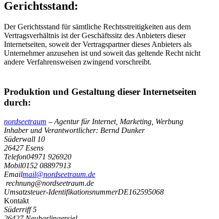
Gerichtsstand:
Der Gerichtsstand für sämtliche Rechtsstreitigkeiten aus dem
Vertragsverhältnis ist der Geschäftssitz des Anbieters dieser
Internetseiten, soweit der Vertragspartner dieses Anbieters als
Unternehmer anzusehen ist und soweit das geltende Recht nicht
andere Verfahrensweisen zwingend vorschreibt.
Produktion und Gestaltung dieser Internetseiten
durch:
nordseetraum
– Agentur für Internet, Marketing, Werbung
Inhaber und Verantwortlicher: Bernd Dunker
Süderwall 10
26427 Esens
Telefon
04971 926920
Mobil
0152 08897913
Email
mail@nordseetraum.de
rechnung@nordseetraum.de
Umsatzsteuer-Identifikationsnummer
DE162595068
Kontakt
Süderriff 5
26427 Neuharlingersiel