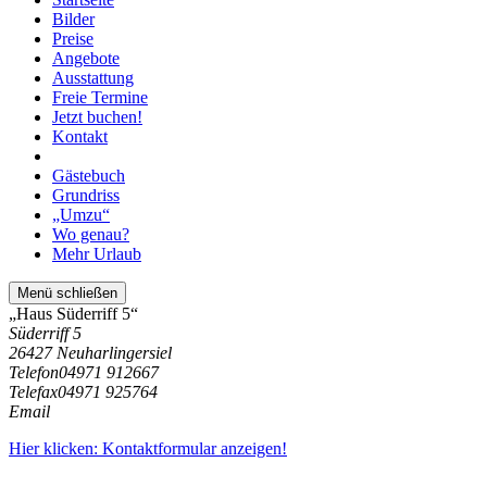
Bilder
Preise
Angebote
Ausstattung
Freie Termine
Jetzt buchen!
Kontakt
Gästebuch
Grundriss
„Umzu“
Wo genau?
Mehr Urlaub
Menü schließen
„Haus Süderriff 5“
Süderriff 5
26427 Neuharlingersiel
Telefon
04971 912667
Telefax
04971 925764
Email
Hier klicken: Kontaktformular anzeigen!