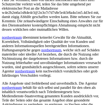
Schutzrechte verletzt wird, teilen Sie das bitte umgehend per
elektronischer Post an die Mailadresse
w
4
e
2
b
2
m
6
a
1
s
8
t
4
e
4
r
3
@
2
n
3
o
7
r
7
d
7
s
8
e
5
e
4
t
3
r
8
a
4
u
1
m
5
.
4
d
3
e
4
mit,
damit zügig Abhilfe geschaffen werden kann. Bitte nehmen Sie zur
Kenntnis: Die zeitaufwändigere Einschaltung eines Anwaltes zur für
den Diensteanbieter kostenpflichtigen Abmahnung entspricht nicht
dessen wirklichen oder mutmaßlichen Willen.
nordseetraum
übernimmt keinerlei Gewähr für die Aktualität,
Korrektheit, Vollständigkeit oder Qualität der von Kunden und
anderen Informationsquellen bereitgestellten Informationen.
Haftungsansprüche gegen
nordseetraum
, welche sich auf Schäden
materieller oder ideeller Art beziehen, die durch die Nutzung oder
Nichtnutzung der dargebotenen Informationen bzw. durch die
Nutzung fehlerhafter und unvollständiger Informationen verursacht
wurden, sind grundsätzlich ausgeschlossen, sofern seitens unserer
Agentur
nordseetraum
kein nachweislich vorsätzliches oder grob
fahrlässiges Verschulden vorliegt.
Alle Angebote sind freibleibend und unverbindlich. Die Agentur
nordseetraum
behält für sich selbst und parallel für den oben als
inhaltlich verantwortlich nach Teledienstegesetz bzw.
Mediendienste-Staatsvertrag genannten Kunden ausdrücklich vor,
Teile der Seiten oder das gesamte Angebot ohne gesonderte
Ankündigung zu verändern, zu ergänzen, zu löschen oder die