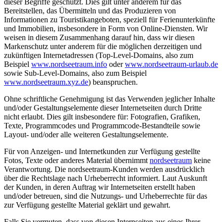
dieser Begriffe geschützt. Dies gilt unter anderem für das
Bereitstellen, das Übermitteln und das Produzieren von
Informationen zu Touristikangeboten, speziell für Ferienunterkünfte
und Immobilien, insbesondere in Form von Online-Diensten. Wir
weisen in diesem Zusammenhang darauf hin, dass wir diesen
Markenschutz unter anderem für die möglichen derzeitigen und
zukünftigen Internetadressen (Top-Level-Domains, also zum
Beispiel
www.nordseetraum.info
oder
www.nordseetraum-urlaub.de
sowie Sub-Level-Domains, also zum Beispiel
www.nordseetraum.xyz.de
) beanspruchen.
Ohne schriftliche Genehmigung ist das Verwenden jeglicher Inhalte
und/oder Gestaltungselemente dieser Internetseiten durch Dritte
nicht erlaubt. Dies gilt insbesondere für: Fotografien, Grafiken,
Texte, Programmcodes und Programmcode-Bestandteile sowie
Layout- und/oder alle weiteren Gestaltungselemente.
Für von Anzeigen- und Internetkunden zur Verfügung gestellte
Fotos, Texte oder anderes Material übernimmt
nordseetraum
keine
Verantwortung. Die nordseetraum-Kunden werden ausdrücklich
über die Rechtslage nach Urheberrecht informiert. Laut Auskunft
der Kunden, in deren Auftrag wir Internetseiten erstellt haben
und/oder betreuen, sind die Nutzungs- und Urheberrechte für das
zur Verfügung gestellte Material geklärt und gewahrt.
Falls Sie vermuten, dass von diesen Internseiten aus eines Ihrer