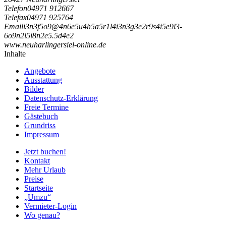
Telefon
04971 912667
Telefax
04971 925764
Email
i
3
n
3
f
5
o
9
@
4
n
6
e
5
u
4
h
5
a
5
r
1
l
4
i
3
n
3
g
3
e
2
r
9
s
4
i
5
e
9
l
3
-
6
o
9
n
2
l
5
i
8
n
2
e
5
.
5
d
4
e
2
www.neuharlingersiel-online.de
Inhalte
Angebote
Ausstattung
Bilder
Datenschutz-Erklärung
Freie Termine
Gästebuch
Grundriss
Impressum
Jetzt buchen!
Kontakt
Mehr Urlaub
Preise
Startseite
„Umzu“
Vermieter-Login
Wo genau?